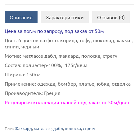
Описание
Характеристики
Отзывов (0)
Цена за пог.м по запросу, под заказ от 50м
Цвет:
6 цветов на фото: корица, тофу, шоколад, хакки ,
синий, черный
Мотив:
матлассе дабл, жаккард, полоска, стретч
Состав:
полиэстер-100%, 175г/кв.м
Ширина:
150см
Применение:
одежда, бомбер, платье, юбка, отделка
Производитель:
Греция
Регулярная коллекция тканей под заказ от 50м/цвет
Теги:
Жаккард
,
матлассе
,
дабл
,
полоска
,
стретч