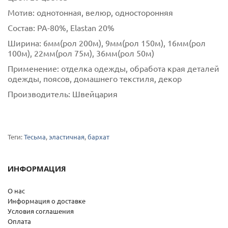
Мотив:
однотонная, велюр, односторонняя
Состав:
РА-80%, Elastan 20%
Ширина:
6мм(рол 200м), 9мм(рол 150м), 16мм(рол
100м), 22мм(рол 75м), 36мм(рол 50м)
Применение:
отделка одежды, обработа края деталей
одежды, поясов, домашнего текстиля, декор
Производитель:
Швейцария
Теги:
Тесьма
,
эластичная
,
бархат
ИНФОРМАЦИЯ
О нас
Информация о доставке
Условия соглашения
Оплата