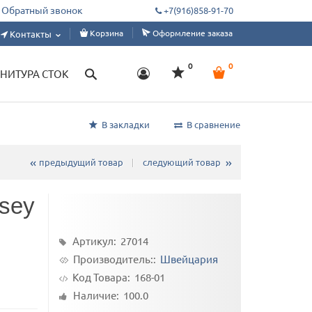
ным цехам, дизайнерам, ателье. Склад от 1 м, под заказ от 50 метров.
Обратный звонок
+7(916)858-91-70
Корзина
Оформление заказа
Контакты
0
0
НИТУРА СТОК
В закладки
В сравнение
предыдущий товар
следующий товар
sey
Артикул: 27014
Производитель::
Швейцария
Код Товара:
168-01
Наличие: 100.0