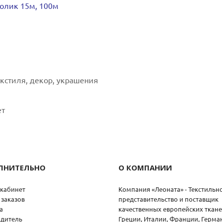
ролик 15м, 100м
кстиля, декор, украшения
ет
ЛНИТЕЛЬНО
О КОМПАНИИ
кабинет
Компания «Леоната» - Текстильн
 заказов
представительство и поставщик
а
качественных европейских ткане
дитель
Греции, Италии, Франции, Герма