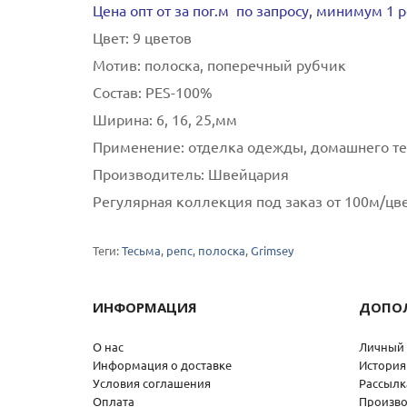
Цена опт от за пог.м по запросу, минимум 1 
Цвет:
9 цветов
Мотив:
полоска, поперечный рубчик
Состав:
РES-100%
Ширина:
6, 16, 25,мм
Применение:
отделка одежды, домашнего те
Производитель:
Швейцария
Регулярная коллекция под заказ от 100м/цв
Теги:
Тесьма
,
репс
,
полоска
,
Grimsey
ИНФОРМАЦИЯ
ДОПО
О нас
Личный 
Информация о доставке
История
Условия соглашения
Рассылк
Оплата
Произво