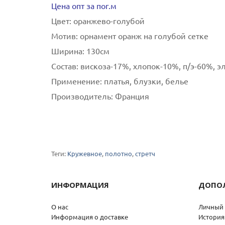
Цена опт за пог.м
Цвет:
оранжево-голубой
Мотив:
орнамент оранж на голубой сетке
Ширина:
130см
Состав:
вискоза-17%, хлопок-10%, п/э-60%, э
Применение:
платья, блузки, белье
Производитель:
Франция
Теги:
Кружевное
,
полотно
,
стретч
ИНФОРМАЦИЯ
ДОПО
О нас
Личный 
Информация о доставке
История