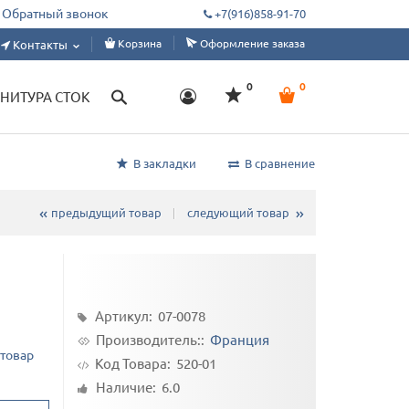
ым цехам, дизайнерам, ателье. Склад от 1 м, под заказ от 50 метров.
Обратный звонок
+7(916)858-91-70
Корзина
Оформление заказа
Контакты
0
0
НИТУРА СТОК
В закладки
В сравнение
предыдущий товар
следующий товар
ч
Артикул: 07-0078
Производитель::
Франция
 товар
Код Товара:
520-01
Наличие: 6.0