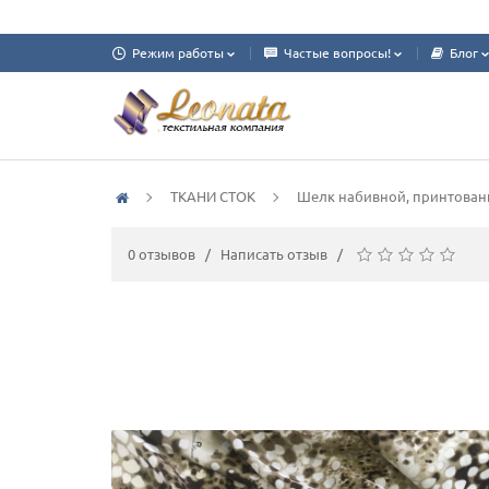
Режим работы
Частые вопросы!
Блог
ТКАНИ СТОК
Шелк набивной, принтова
0 отзывов
/
Написать отзыв
/