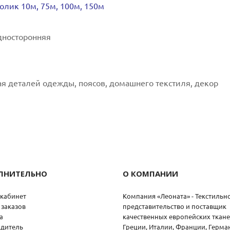
ролик 10м, 75м, 100м, 150м
дносторонняя
я деталей одежды, поясов, домашнего текстиля, декор
ЛНИТЕЛЬНО
О КОМПАНИИ
кабинет
Компания «Леоната» - Текстильн
 заказов
представительство и поставщик
а
качественных европейских ткане
дитель
Греции, Италии, Франции, Герма