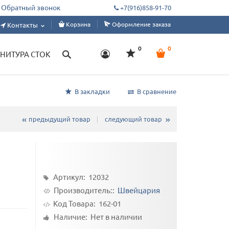
ды швейным цехам, дизайнерам, ателье. Склад от 1 м, под заказ от 50 метро
Обратный звонок
+7(916)858-91-70
Корзина
Оформление заказа
Контакты
0
0
НИТУРА СТОК
В закладки
В сравнение
предыдущий товар
следующий товар
Артикул: 12032
Производитель::
Швейцария
Код Товара:
162-01
Наличие: Нет в наличии