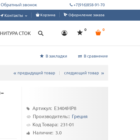
ды швейным цехам, дизайнерам, ателье. Склад от 1 м, под заказ от 50 метро
Обратный звонок
+7(916)858-91-70
Корзина
Оформление заказа
Контакты
0
0
НИТУРА СТОК
В закладки
В сравнение
предыдущий товар
следующий товар
-
Артикул: E3404MP8
Производитель::
Греция
Код Товара:
231-01
Наличие: 3.0