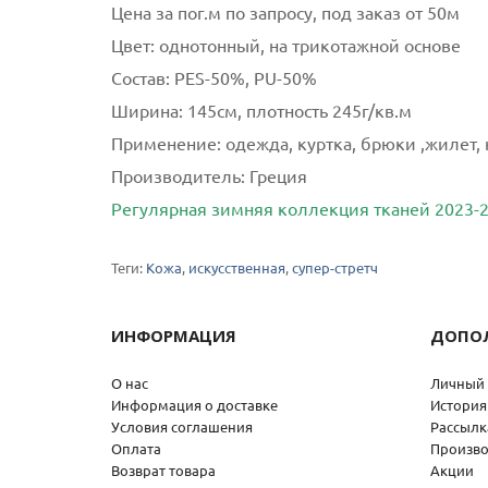
Цена за пог.м по запросу, под заказ от 50м
Цвет:
однотонный, на трикотажной основе
Состав:
PES-50%, PU-50%
Ширина:
145см, плотность 245г/кв.м
Применение:
одежда, куртка, брюки ,жилет,
Производитель:
Греция
Регулярная зимняя коллекция тканей 2023-
Теги:
Кожа
,
искусственная
,
супер-стретч
ИНФОРМАЦИЯ
ДОПО
О нас
Личный 
Информация о доставке
История
Условия соглашения
Рассылк
Оплата
Произво
Возврат товара
Акции