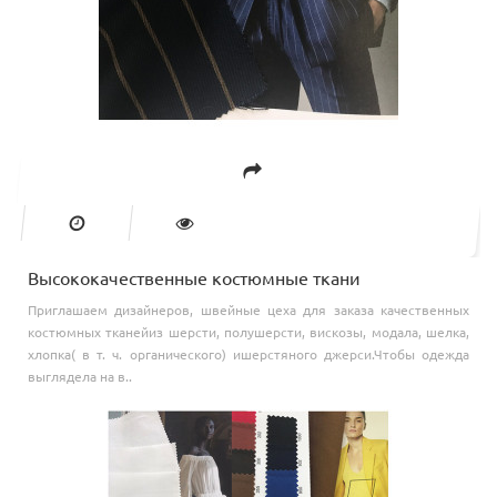
Высококачественные костюмные ткани
Приглашаем дизайнеров, швейные цеха для заказа качественных
костюмных тканейиз шерсти, полушерсти, вискозы, модала, шелка,
хлопка( в т. ч. органического) ишерстяного джерси.Чтобы одежда
выглядела на в..