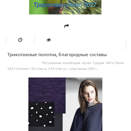
Трикотажные полотна, благородные составы
Регулярная коллекция пр-во Турция Лето-Зима
2027 Хлопок 150 г/кв м, 210 г/кв м; с эластаном 290 г..