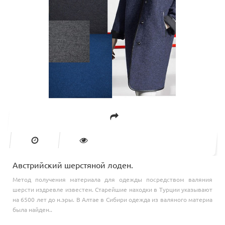
Австрийский шерстяной лоден.
Метод получения материала для одежды посредством валяния
шерсти издревле известен. Старейшие находки в Турции указывают
на 6500 лет до н.эры. В Алтае в Сибири одежда из валяного материа
была найден..