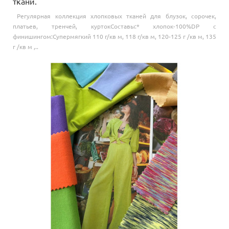
ткани.
Регулярная коллекция хлопковых тканей для блузок, сорочек,
платьев, тренчей, куртокСоставы:* хлопок-100%DP с
финишингом:Супермягкий 110 г/кв м, 118 г/кв м, 120-125 г /кв м, 135
г /кв м ,..