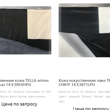
твенная кожа TELLA оптом
Кожа искусственная лаке T
каз 14-E3903MPU
CHINY 14-E3871LPU
пог.м по запросу, под заказ от 50м
Цена за пог.м по запросу, под зак
бор по фото Мотив: однотонная..
Цвет: черный, белый Мотив: одн
лак..
Цена по запросу
Цена по запросу