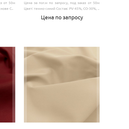
аз от 50м
Цена за пог.м по запросу, под заказ от 50м
нове С..
Цвет: темно-синий Состав: PV-45%, CO-30%, ..
Цена по запросу