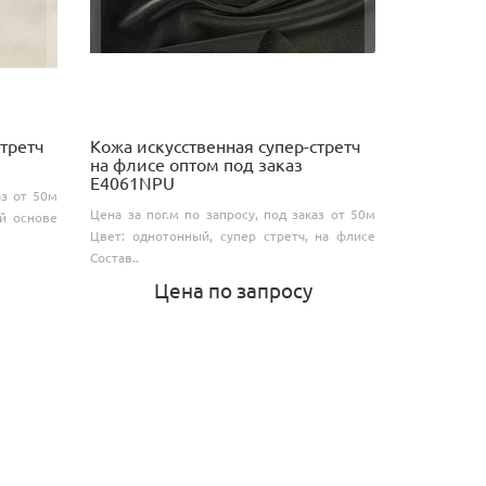
стретч
Кожа искусственная супер-стретч
на флисе оптом под заказ
E4061NPU
аз от 50м
Цена за пог.м по запросу, под заказ от 50м
й основе
Цвет: однотонный, супер стретч, на флисе
Состав..
Цена по запросу