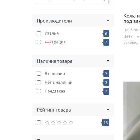
Кожа и
Производители
под за
Цена за 
Италия
6
Цвет: н
Греция
7
основе..
Наличие товара
В наличии
3
Нет в наличии
3
Предзаказ
7
Рейтинг товара
13