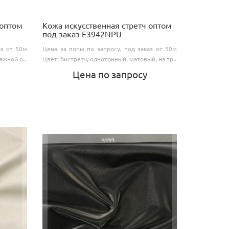
 оптом
Кожа искусственная стретч оптом
под заказ E3942NPU
аз от 50м
Цена за пог.м по запросу, под заказ от 50м
ажной о..
Цвет: бистретч, однотонный, матовый, на тр..
Цена по запросу