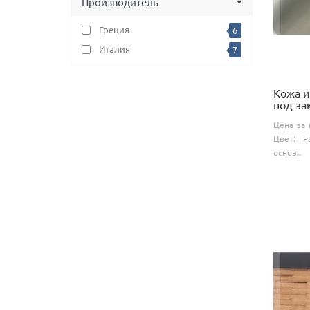
Производитель
Греция
6
Италия
7
Кожа и
под за
Цена за 
Цвет: н
основ..