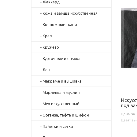
- Жаккард
- Кожа и замша искусственная
- Костюмные ткани
- Креп
- Кружево
- Курточные и стежка
- Лен
- Макраме и вышивка
- Марлевка и муслин
Искусс
- Мех искусственный
под за
Цена за 
- Органза, тафта и шифон
Цвет: вы
- Пайетки и сетки