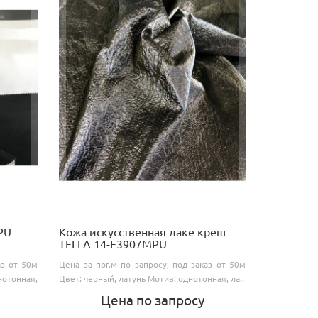
PU
Кожа искусственная лаке креш
TELLA 14-E3907MPU
аз от 50м
Цена за пог.м по запросу, под заказ от 50м
отонная,
Цвет: черный, латунь Мотив: однотонная, ла..
Цена по запросу