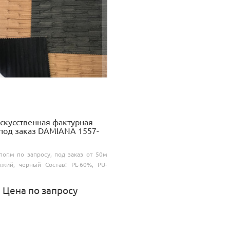
скусственная фактурная
под заказ DAMIANA 1557-
пог.м по запросу, под заказ от 50м
ыжий, черный Состав: PL-60%, PU-
Цена по запросу