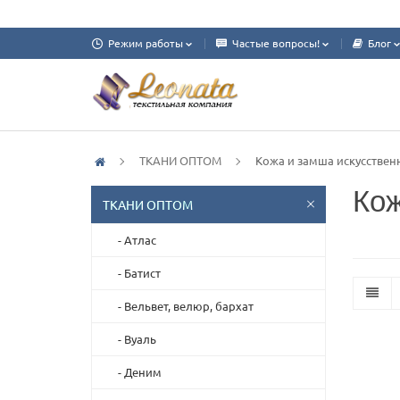
Режим работы
Частые вопросы!
Блог
ТКАНИ ОПТОМ
Кожа и замша искусствен
Кож
ТКАНИ ОПТОМ
- Атлас
- Батист
- Вельвет, велюр, бархат
- Вуаль
- Деним