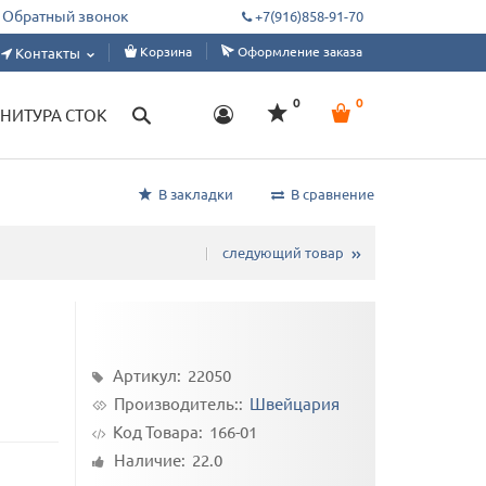
ым цехам, дизайнерам, ателье. Склад от 1 м, под заказ от 50 метров.
Обратный звонок
+7(916)858-91-70
Корзина
Оформление заказа
Контакты
0
0
НИТУРА СТОК
В закладки
В сравнение
следующий товар
Артикул: 22050
Производитель::
Швейцария
Код Товара:
166-01
Наличие: 22.0