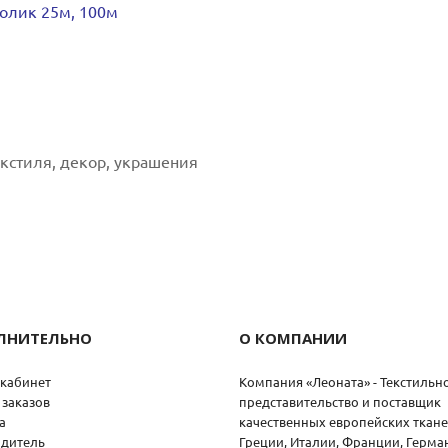
ролик 25м, 100м
кстиля, декор, украшения
ЛНИТЕЛЬНО
О КОМПАНИИ
кабинет
Компания «Леоната» - Текстильн
 заказов
представительство и поставщик
а
качественных европейских ткане
дитель
Греции, Италии, Франции, Герма