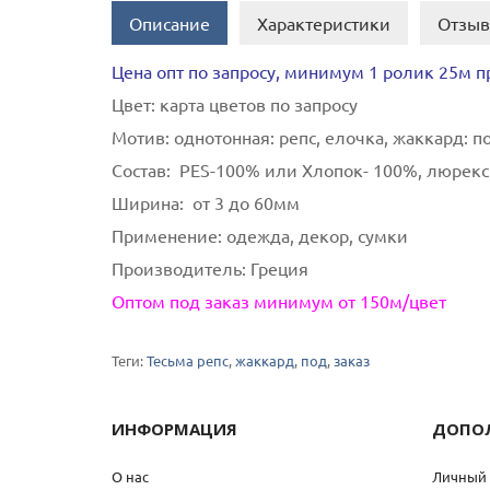
Описание
Характеристики
Отзыв
Цена опт по запросу, минимум 1 ролик 25м 
Цвет:
карта цветов по запросу
Мотив:
однотонная: репс, елочка, жаккард: п
Состав:
PES-100% или Хлопок- 100%, люрекс
Ширина:
от 3 до 60мм
Применение:
одежда, декор, сумки
Производитель:
Греция
Оптом под заказ минимум от 150м/цвет
Теги:
Тесьма репс
,
жаккард
,
под
,
заказ
ИНФОРМАЦИЯ
ДОПО
О нас
Личный 