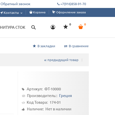
ным цехам, дизайнерам, ателье. Склад от 1 м, под заказ от 50 метров.
Обратный звонок
+7(916)858-91-70
Корзина
Оформление заказа
Контакты
0
0
НИТУРА СТОК
В закладки
В сравнение
предыдущий товар
Артикул: ФТ-10000
Производитель::
Греция
Код Товара:
174-01
Наличие: Нет в наличии